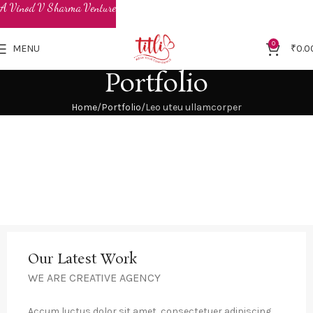
0
MENU
₹
0.0
Portfolio
Home
Portfolio
Leo uteu ullamcorper
Our Latest Work
WE ARE CREATIVE AGENCY
Accum luctus dolor sit amet, consectetuer adipiscing