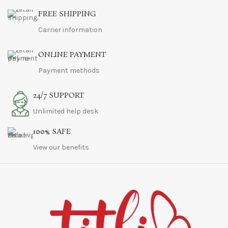
Suspendisse quam at vestibulum
Kitchen
FREE SHIPPING
Carrier information
ONLINE PAYMENT
Payment methods
24/7 SUPPORT
Unlimited help desk
100% SAFE
View our benefits